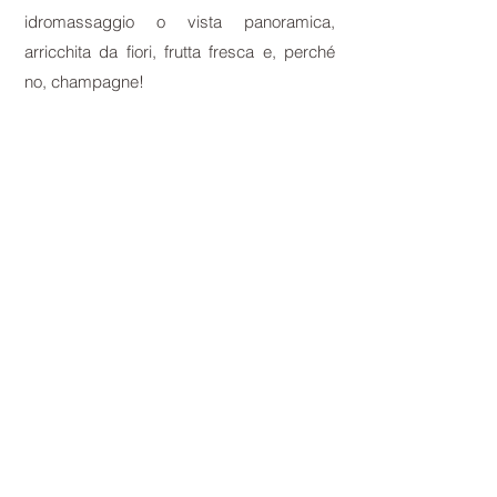
idromassaggio o vista panoramica,
arricchita da fiori, frutta fresca e, perché
no, champagne!
About
Portfolio
Services
Contact