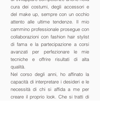
cura dei costumi, degli accessori e
del make up, sempre con un occhio
attento alle ultime tendenze. Il mio
cammino professionale prosegue con
collaborazioni con fashion hair stylist
di fama e la partecipazione a corsi
avanzati per perfezionare le mie
tecniche e offrire risultati di alta
qualità.
Nel corso degli anni, ho affinato la
capacità di interpretare i desideri e le
necessità di chi si affida a me per
creare il proprio look. Che si tratti di
un evento speciale o di una giornata
importante, posso aiutarti a realizzare
ogni dettaglio, dall'abbigliamento
all'acconciatura, dall'allestimento del
luogo scelto all'addobbo floreale.