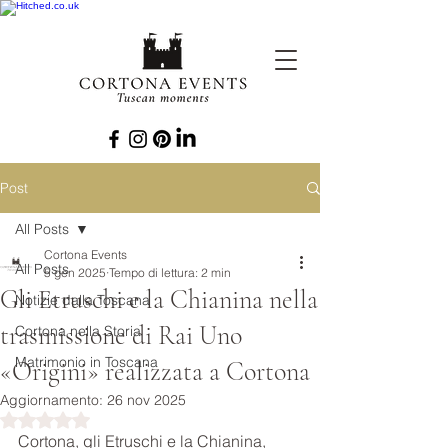
Post
All Posts
Cortona Events
All Posts
5 gen 2025
Tempo di lettura: 2 min
Gli Etruschi e la Chianina nella
Notizie dalla Toscana
trasmissione di Rai Uno
Cortona nella Storia
Matrimonio in Toscana
«Origini» realizzata a Cortona
Aggiornamento:
26 nov 2025
Valutazione NaN stelle su 5.
Cortona, gli Etruschi e la Chianina, 