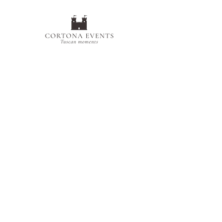
Deborah Lo Giudice​
+39 353 477 1363
infocortonaevents@gmail.com
P.I.
02500440512
Do Not Sell My Personal Information