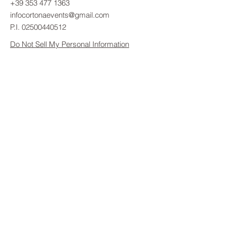
+39 353 477 1363
infocortonaevents@gmail.com
P.I.
02500440512
Do Not Sell My Personal Information